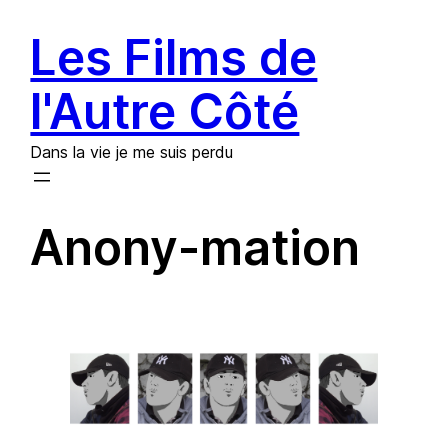
Aller
Les Films de
au
contenu
l'Autre Côté
Dans la vie je me suis perdu
Anony-mation